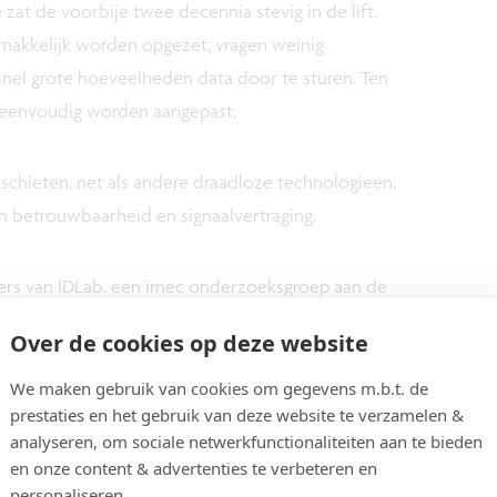
 zat de voorbije twee decennia stevig in de lift.
makkelijk worden opgezet, vragen weinig
nel grote hoeveelheden data door te sturen. Ten
n eenvoudig worden aangepast.
 schieten, net als andere draadloze technologieën,
an betrouwbaarheid en signaalvertraging.
rs van IDLab, een imec onderzoeksgroep aan de
Over de cookies op deze website
We maken gebruik van cookies om gegevens m.b.t. de
prestaties en het gebruik van deze website te verzamelen &
analyseren, om sociale netwerkfunctionaliteiten aan te bieden
oplossing voor
en onze content & advertenties te verbeteren en
personaliseren.