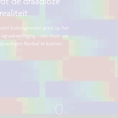
dt de draadloze
realiteit
scoort buitengewoon goed op het
 signaalvertraging – een must om
oepassingen flexibel te kunnen