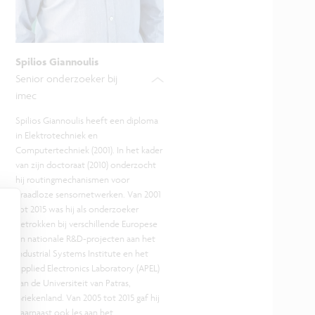
Spilios Giannoulis
Senior onderzoeker bij
imec
Spilios Giannoulis heeft een diploma
in Elektrotechniek en
Computertechniek (2001). In het kader
van zijn doctoraat (2010) onderzocht
hij routingmechanismen voor
draadloze sensornetwerken. Van 2001
tot 2015 was hij als onderzoeker
betrokken bij verschillende Europese
en nationale R&D-projecten aan het
Industrial Systems Institute en het
Applied Electronics Laboratory (APEL)
van de Universiteit van Patras,
Griekenland. Van 2005 tot 2015 gaf hij
daarnaast ook les aan het