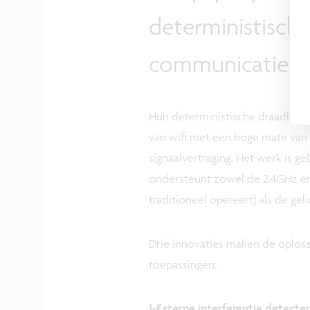
deterministisch
communicatie
Hun deterministische draadloze 
van wifi met een hoge mate va
signaalvertraging. Het werk is g
ondersteunt zowel de 2.4GHz en
traditioneel opereert) als de ge
Drie innovaties maken de oploss
toepassingen:
1-Externe interferentie detecte