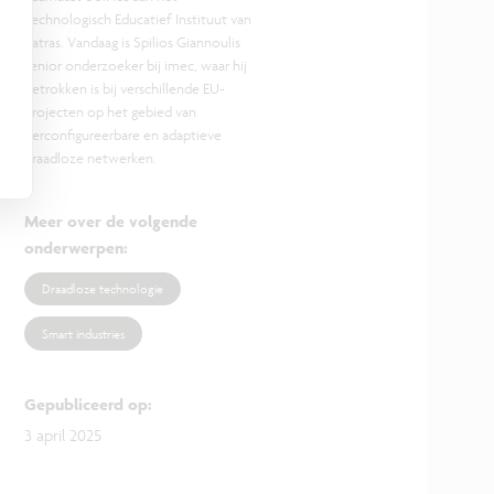
Technologisch Educatief Instituut van
Patras. Vandaag is Spilios Giannoulis
senior onderzoeker bij imec, waar hij
betrokken is bij verschillende EU-
projecten op het gebied van
herconfigureerbare en adaptieve
draadloze netwerken.
Meer over de volgende
onderwerpen
:
Draadloze technologie
Smart industries
Gepubliceerd op
:
3 april 2025