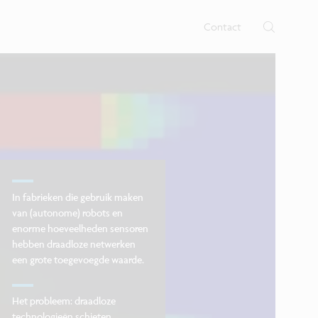
 nano- en digitale technologie op
b voor nano-elektronica en
nen.
Contact
In fabrieken die gebruik maken
van (autonome) robots en
enorme hoeveelheden sensoren
hebben draadloze netwerken
een grote toegevoegde waarde.
Het probleem: draadloze
technologieën schieten