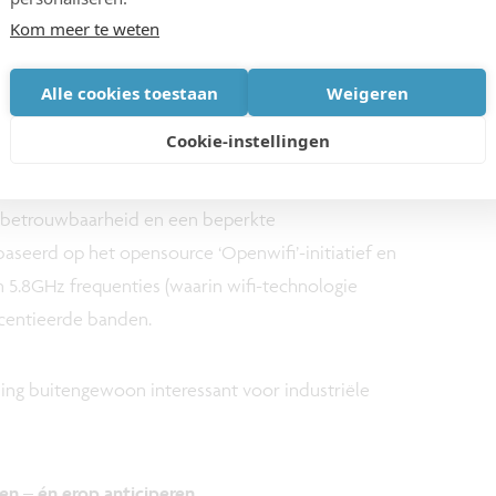
e draadloze
Kom meer te weten
Alle cookies toestaan
Weigeren
Cookie-instellingen
communicatieoplossing combineert de flexibiliteit
n betrouwbaarheid en een beperkte
ebaseerd op het opensource ‘Openwifi’-initiatief en
 5.8GHz frequenties (waarin wifi-technologie
licentieerde banden.
ing buitengewoon interessant voor industriële
ren – én erop anticiperen