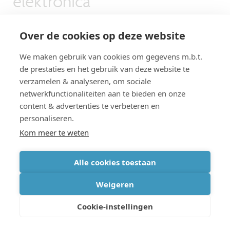
elektronica
Over de cookies op deze website
Radartechnologie heeft – letterlijk en figuurlijk –
We maken gebruik van cookies om gegevens m.b.t.
al een hele weg afgelegd, maar toch is het
de prestaties en het gebruik van deze website te
verhaal ervan verre van geschreven. Er wordt
verzamelen & analyseren, om sociale
netwerkfunctionaliteiten aan te bieden en onze
immers volop naar manieren gezocht om
content & advertenties te verbeteren en
radarsystemen nog kleiner, krachtiger,
personaliseren.
energiezuiniger en intelligenter te maken.
Kom meer te weten
Alle cookies toestaan
Het gebruik van steeds hogere frequenties speelt
daarbij een sleutelrol.
Hogere frequenties
laten
Weigeren
toe om een radarsysteem kleiner te maken
Cookie-instellingen
(zonder aan resolutie in te boeten), of de