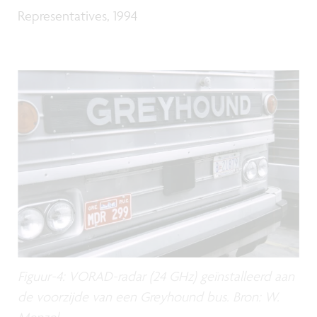
Representatives, 1994
Figuur-4: VORAD-radar (24 GHz) geïnstalleerd aan
de voorzijde van een Greyhound bus. Bron: W.