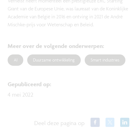
Verhelst heeft momenteel een prestigieuze ERC Starting
Grant van de Europese Unie, was laureaat van de Koninklijke
Academie van België in 2016 en ontving in 2021 de André
Mischke-prijs voor Wetenschap en Beleid.
Meer over de volgende onderwerpen
:
AI
Duurzame ontwikkeling
Smart industries
Gepubliceerd op
:
4 mei 2022
Deel deze pagina op