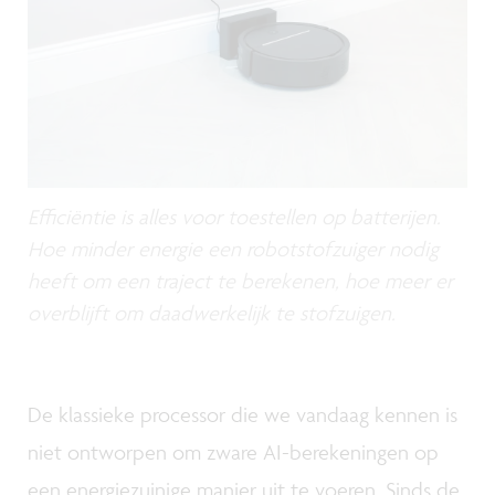
Efficiëntie is alles voor toestellen op batterijen.
Hoe minder energie een robotstofzuiger nodig
heeft om een traject te berekenen, hoe meer er
overblijft om daadwerkelijk te stofzuigen.
De klassieke processor die we vandaag kennen is
niet ontworpen om zware AI-berekeningen op
een energiezuinige manier uit te voeren. Sinds de