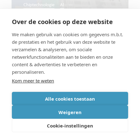
...
Chiptechnologie
AI
AI en robots op de werf
Over de cookies op deze website
We maken gebruik van cookies om gegevens m.b.t.
de prestaties en het gebruik van deze website te
verzamelen & analyseren, om sociale
In de diepte
...
Smart health
AI
netwerkfunctionaliteiten aan te bieden en onze
content & advertenties te verbeteren en
Hoe de synergie tussen
personaliseren.
technologie en menselijke
Kom meer te weten
expertise de efficiëntie van
biologische productieprocessen
Alle cookies toestaan
kan transformeren
Weigeren
Cookie-instellingen