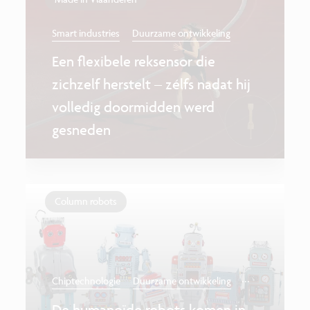
Smart industries
Duurzame ontwikkeling
Een flexibele reksensor die
zichzelf herstelt – zélfs nadat hij
volledig doormidden werd
gesneden
Column robots
...
Chiptechnologie
Duurzame ontwikkeling
De humanoïde robots komen in