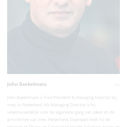
John Baekelmans
John Baekelmans is Vice President & Managing Director bij
imec in Nederland. Als Managing Director is hij
verantwoordelijk voor de algemene gang van zaken en de
activiteiten van imec Nederland. Daarnaast leidt hij de
Internet of Things en Connected Health Solutions teams en