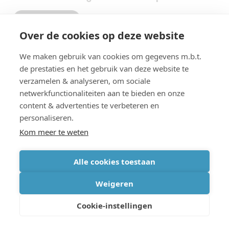
Smart industries
Over de cookies op deze website
We maken gebruik van cookies om gegevens m.b.t.
Gepubliceerd op
:
de prestaties en het gebruik van deze website te
1 april 2019
verzamelen & analyseren, om sociale
netwerkfunctionaliteiten aan te bieden en onze
content & advertenties te verbeteren en
personaliseren.
Deel deze pagina op
Kom meer te weten
Alle cookies toestaan
Lees meer
Weigeren
Cookie-instellingen