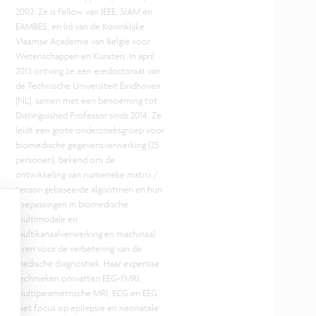
2002. Ze is fellow van IEEE, SIAM en
EAMBES, en lid van de Koninklijke
Vlaamse Academie van België voor
Wetenschappen en Kunsten. In april
2013 ontving ze een eredoctoraat van
de Technische Universiteit Eindhoven
(NL), samen met een benoeming tot
Distinguished Professor sinds 2014. Ze
leidt een grote onderzoeksgroep voor
biomedische gegevensverwerking (25
personen), bekend om de
ontwikkeling van numerieke matrix /
tensor-gebaseerde algoritmen en hun
toepassingen in biomedische
multimodale en
multikanaalverwerking en machinaal
leren voor de verbetering van de
medische diagnostiek. Haar expertise
technieken omvatten EEG-fMRI,
multiparametrische MRI, ECG en EEG
met focus op epilepsie en neonatale