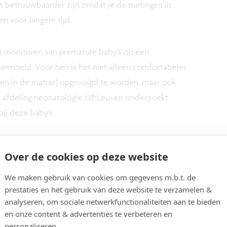
at betrouwbaarder zijn omdat je de metingen in
en voor langere tijd.
t monitoren van premature baby’s op een
seenheid. Voor hen is het niet alleen comfortabeler
ren in de matras) opgevolgd te worden, maar ook
 afdeling neonatologie UZ Leuven onderzoekt
ij deze baby’s.
 de eerste weken en maanden van hun
Over de cookies op deze website
 moeten dragen van allerlei meetapparatuur en
We maken gebruik van cookies om gegevens m.b.t. de
nvloed op hun (hersen)ontwikkeling. Door
prestaties en het gebruik van deze website te verzamelen &
nen ze zich dus normaler ontwikkelen.
analyseren, om sociale netwerkfunctionaliteiten aan te bieden
en onze content & advertenties te verbeteren en
personaliseren.