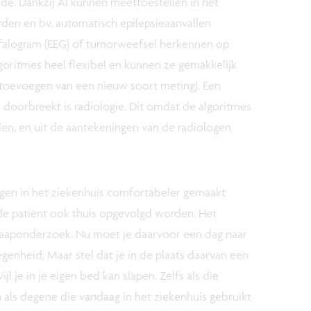
e. Dankzij AI kunnen meettoestellen in het
den en bv. automatisch epilepsieaanvallen
falogram (EEG) of tumorweefsel herkennen op
goritmes heel flexibel en kunnen ze gemakkelijk
 toevoegen van een nieuw soort meting). Een
 doorbreekt is radiologie. Dit omdat de algoritmes
n, en uit de aantekeningen van de radiologen
gen in het ziekenhuis comfortabeler gemaakt
de patiënt ook thuis opgevolgd worden. Het
laaponderzoek. Nu moet je daarvoor een dag naar
genheid. Maar stel dat je in de plaats daarvan een
l je in je eigen bed kan slapen. Zelfs als die
 als degene die vandaag in het ziekenhuis gebruikt