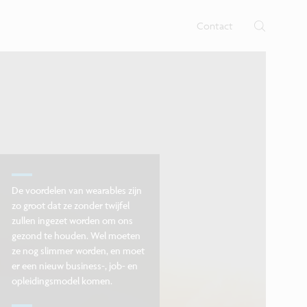
 nano- en digitale technologie op
b voor nano-elektronica en
nen.
Contact
De voordelen van wearables zijn
zo groot dat ze zonder twijfel
zullen ingezet worden om ons
gezond te houden. Wel moeten
ze nog slimmer worden, en moet
er een nieuw business-, job- en
opleidingsmodel komen.