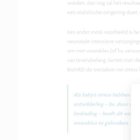
worden, dan nog zal het resulta
een realistische omgeving doet, 
Een ander mooi voorbeeld is he
neonatale intensieve verzorging
om met wearables (of bv. senso
van levensbelang. Samen met de
BioMED de oorzaken van stress b
Als baby’s stress hebben in
ontwikkeling – bv. door het
bedrading – heeft dit een i
wearables te gebruiken, kun