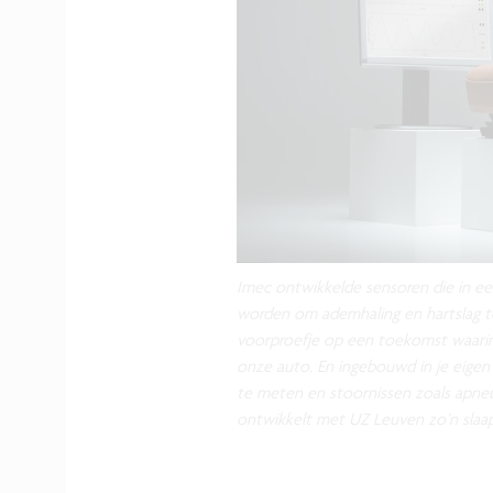
Imec ontwikkelde sensoren die in e
worden om ademhaling en hartslag te
voorproefje op een toekomst waarin
onze auto. En ingebouwd in je eigen 
te meten en stoornissen zoals apneu
ontwikkelt met UZ Leuven zo’n slaa