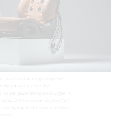
en autozetel kunnen geïntegreerd
 meten. Het is alvast een
 we een gezondheidscheck krijgen in
matras laten ze toe je slaapkwaliteit
s vroegtijdig te detecteren. BioMED
pcheck.