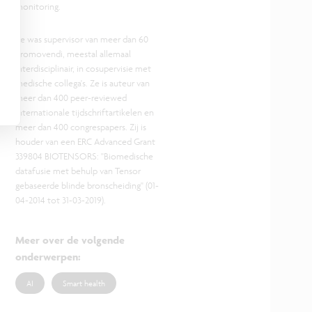
monitoring.
Ze was supervisor van meer dan 60
promovendi, meestal allemaal
interdisciplinair, in cosupervisie met
medische collega's. Ze is auteur van
meer dan 400 peer-reviewed
internationale tijdschriftartikelen en
meer dan 400 congrespapers. Zij is
houder van een ERC Advanced Grant
339804 BIOTENSORS: "Biomedische
datafusie met behulp van Tensor
gebaseerde blinde bronscheiding" (01-
04-2014 tot 31-03-2019).
Meer over de volgende
onderwerpen
:
AI
Smart health