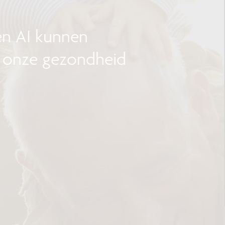
en AI kunnen
 onze gezondheid