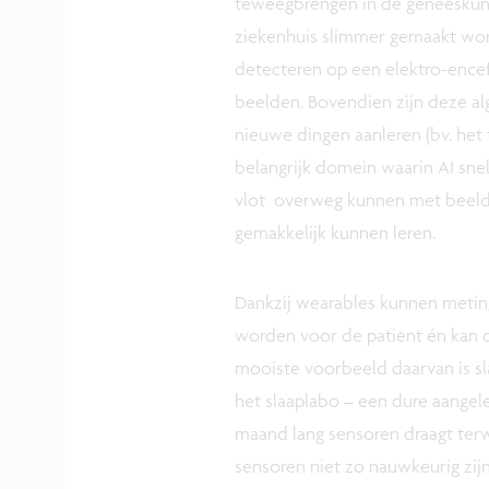
teweegbrengen in de geneeskund
ziekenhuis slimmer gemaakt wor
detecteren op een elektro-ence
beelden. Bovendien zijn deze al
nieuwe dingen aanleren (bv. het
belangrijk domein waarin AI snel
vlot overweg kunnen met beelde
gemakkelijk kunnen leren.
Dankzij wearables kunnen metin
worden voor de patiënt én kan 
mooiste voorbeeld daarvan is s
het slaaplabo – een dure aangele
maand lang sensoren draagt terwij
sensoren niet zo nauwkeurig zijn