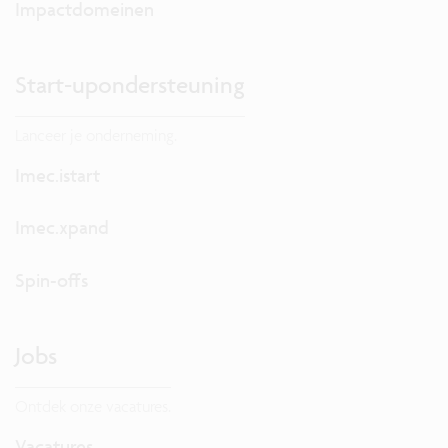
Impactdomeinen
Start-upondersteuning
Lanceer je onderneming.
Imec.istart
Imec.xpand
Spin-offs
Jobs
Ontdek onze vacatures.
Vacatures