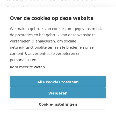
Flash-geheugens. Het cycling-vermogen (of
endurance) duidt hierbij op het aantal
Over de cookies op deze website
programmeer-/wis-cycli dat kan worden
We maken gebruik van cookies om gegevens m.b.t.
toegepast voor het geheugen onbetrouwbaar
de prestaties en het gebruik van deze website te
verzamelen & analyseren, om sociale
wordt.
netwerkfunctionaliteiten aan te bieden en onze
content & advertenties te verbeteren en
personaliseren.
Kom meer te weten
Beoogde toepassingen:
Alle cookies toestaan
data-opslag en machine
Weigeren
Cookie-instellingen
learning