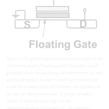
Figuur 2: De geleiding tussen source en drain in de
vlottende-poort (floating-gate) transistor wordt
geregeld door de plaatsing van elektronen op een
vlottende poort via een tunnelling mechanisme.
In de ferro-elektrische FET nemen de dipolen de
rol van de elektronen over. In beide gevallen
wordt er een verschuiving van de
drempelspanning bekomen, d.i. de spanning