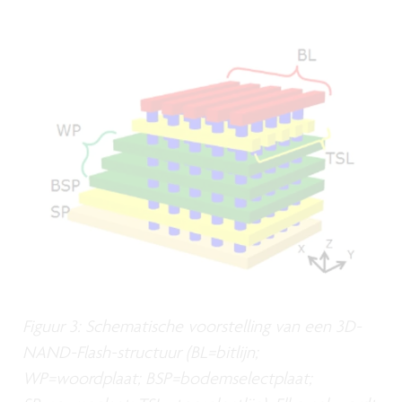
Figuur 3: Schematische voorstelling van een 3D-
NAND-Flash-structuur (BL=bitlijn;
WP=woordplaat; BSP=bodemselectplaat;