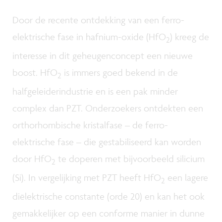
Door de recente ontdekking van een ferro-
elektrische fase in hafnium-oxide (HfO
) kreeg de
2
interesse in dit geheugenconcept een nieuwe
boost. HfO
is immers goed bekend in de
2
halfgeleiderindustrie en is een pak minder
complex dan PZT. Onderzoekers ontdekten een
orthorhombische kristalfase – de ferro-
elektrische fase – die gestabiliseerd kan worden
door HfO
te doperen met bijvoorbeeld silicium
2
(Si). In vergelijking met PZT heeft HfO
een lagere
2
diëlektrische constante (orde 20) en kan het ook
gemakkelijker op een conforme manier in dunne