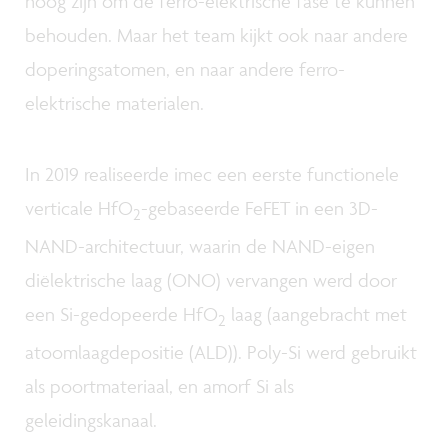
hoog zijn om de ferro-elektrische fase te kunnen
behouden. Maar het team kijkt ook naar andere
doperingsatomen, en naar andere ferro-
elektrische materialen.
In 2019 realiseerde imec een eerste functionele
verticale HfO
-gebaseerde FeFET in een 3D-
2
NAND-architectuur, waarin de NAND-eigen
diëlektrische laag (ONO) vervangen werd door
een Si-gedopeerde HfO
laag (aangebracht met
2
atoomlaagdepositie (ALD)). Poly-Si werd gebruikt
als poortmateriaal, en amorf Si als
geleidingskanaal.