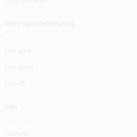
Start-upondersteuning
Lanceer je onderneming.
Imec.istart
Imec.xpand
Spin-offs
Jobs
Ontdek onze vacatures.
Vacatures