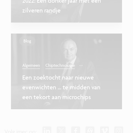
2022: Een donker jaar met een
zilveren randje
Blog
...
Algemeen
Chiptechnologie
Een zoektocht naar nieuwe
evenwichten ... te midden van
een tekort aan microchips
Volg imec op: