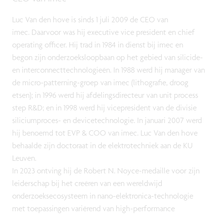
Luc Van den hove is sinds 1 juli 2009 de CEO van
imec. Daarvoor was hij executive vice president en chief
operating officer. Hij trad in 1984 in dienst bij imec en
begon zijn onderzoeksloopbaan op het gebied van silicide-
en interconnecttechnologieën. In 1988 werd hij manager van
de micro-patterning-groep van imec (lithografie, droog
etsen); in 1996 werd hij afdelingsdirecteur van unit process
step R&D; en in 1998 werd hij vicepresident van de divisie
siliciumproces- en devicetechnologie. In januari 2007 werd
hij benoemd tot EVP & COO van imec. Luc Van den hove
behaalde zijn doctoraat in de elektrotechniek aan de KU
Leuven.
In 2023 ontving hij de Robert N. Noyce-medaille voor zijn
leiderschap bij het creëren van een wereldwijd
onderzoeksecosysteem in nano-elektronica-technologie
met toepassingen variërend van high-performance