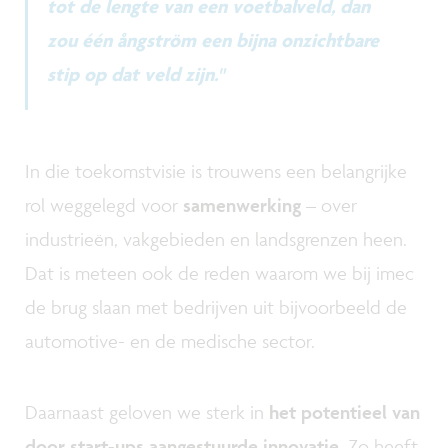
tot de lengte van een voetbalveld, dan
zou één ångström een bijna onzichtbare
stip op dat veld zijn."
In die toekomstvisie is trouwens een belangrijke
rol weggelegd voor
samenwerking
– over
industrieën, vakgebieden en landsgrenzen heen.
Dat is meteen ook de reden waarom we bij imec
de brug slaan met bedrijven uit bijvoorbeeld de
automotive- en de medische sector.
Daarnaast geloven we sterk in
het potentieel van
door start-ups aangestuurde innovatie
. Zo heeft