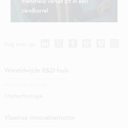
mensheid vervat zit in een
zandkorrel
Volg imec op:
Wereldwijde R&D-hub
Verken onze expertise.
Chiptechnologie
Vlaamse innovatiemotor