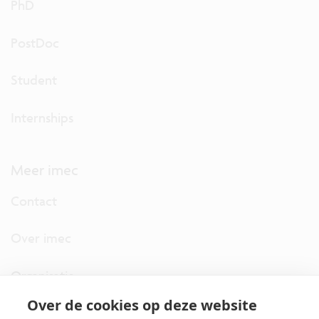
PhD
PostDoc
Student
Internships
Meer imec
Contact
Over imec
Organisatie
Over de cookies op deze website
imec.digimeter