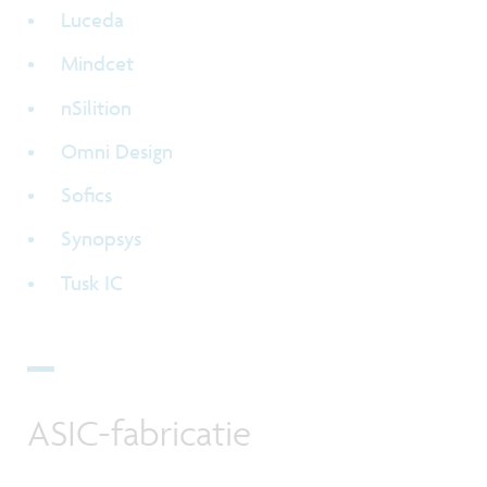
Luceda
Mindcet
nSilition
Omni Design
Sofics
Synopsys
Tusk IC
ASIC-fabricatie