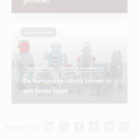
gesneden
Column robots
...
Chiptechnologie
Duurzame ontwikkeling
De humanoïde robots komen in
een bonte stoet
Volg imec op: