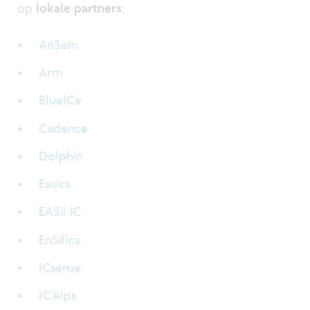
op
lokale partners
:
AnSem
Arm
BlueICe
Cadence
Dolphin
Easics
EASii IC
EnSilica
ICsense
IC’Alps