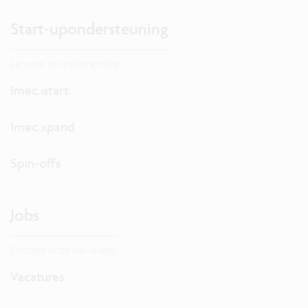
Start-upondersteuning
Lanceer je onderneming.
Imec.istart
Imec.xpand
Spin-offs
Jobs
Ontdek onze vacatures.
Vacatures