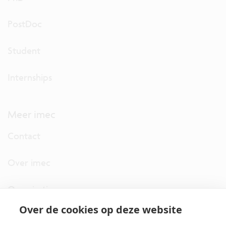
PostDoc
Student
Internships
Meer imec
Contact
Over imec
Organisatie
Over de cookies op deze website
imec.digimeter