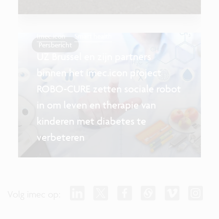
Imec.icon
Smart health
Persbericht
UZ Brussel en zijn partners
binnen het imec.icon project
ROBO-CURE zetten sociale robot
in om leven en therapie van
kinderen met diabetes te
verbeteren
Volg imec op: