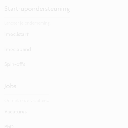
Start-upondersteuning
Lanceer je onderneming.
Imec.istart
Imec.xpand
Spin-offs
Jobs
Ontdek onze vacatures.
Vacatures
PhD