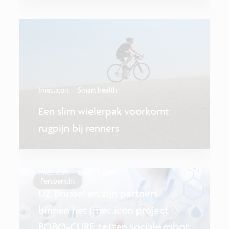
Imec.icon
Smart health
Een slim wielerpak voorkomt
rugpijn bij renners
Imec.icon
Smart health
Persbericht
UZ Brussel en zijn partners
binnen het imec.icon project
ROBO-CURE zetten sociale robot