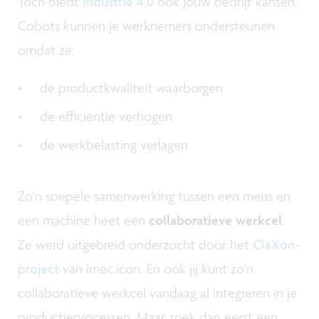
Toch biedt
Industrie 4.0
ook jouw bedrijf kansen.
Cobots kunnen je werknemers ondersteunen
omdat ze:
de productkwaliteit waarborgen
de efficiëntie verhogen
de werkbelasting verlagen
Zo’n soepele samenwerking tussen een mens en
een machine heet een
collaboratieve werkcel
.
Ze werd uitgebreid onderzocht door het
ClaXon-
project
van imec.icon. En ook jij kunt zo’n
collaboratieve werkcel vandaag al integreren in je
productieprocessen. Maar zoek dan eerst een