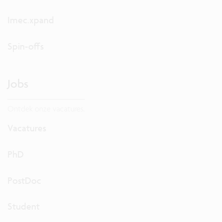
Imec.xpand
Spin-offs
Jobs
Ontdek onze vacatures.
Vacatures
PhD
PostDoc
Student