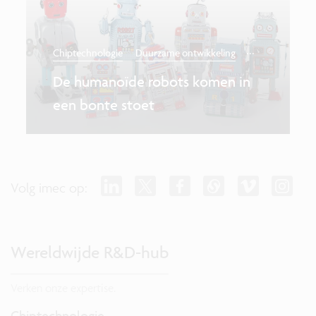
...
Chiptechnologie
Duurzame ontwikkeling
De humanoïde robots komen in
een bonte stoet
Volg imec op:
Wereldwijde R&D-hub
Verken onze expertise.
Chiptechnologie