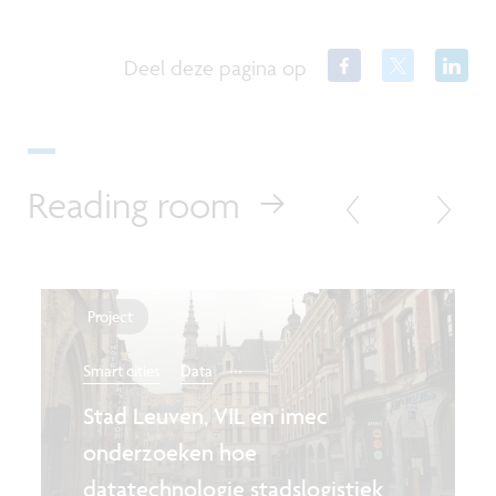
Deel deze pagina op
Reading room
Project
...
Smart cities
Data
Stad Leuven, VIL en imec
onderzoeken hoe
datatechnologie stadslogistiek