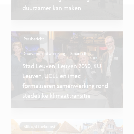
duurzamer kan maken
Persbericht
Duurzame ontwikkeling
Smart cities
​​​​​​​Stad Leuven, Leuven 2030, KU
Leuven, UCLL en imec
formaliseren samenwerking rond
stedelijke klimaattransitie
Blik o/d toekomst