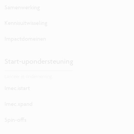
Samenwerking
Kennisuitwisseling
Impactdomeinen
Start-upondersteuning
Lanceer je onderneming.
Imec.istart
Imec.xpand
Spin-offs