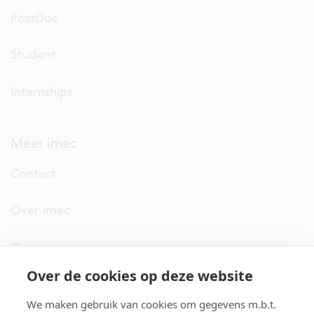
PostDoc
Student
Internships
Meer imec
Contact
Over imec
Organisatie
Over de cookies op deze website
imec.digimeter
We maken gebruik van cookies om gegevens m.b.t.