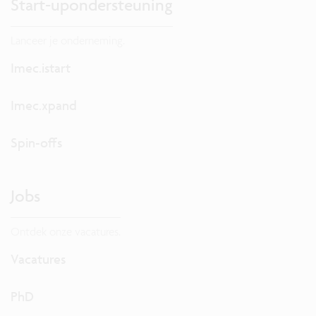
Start-upondersteuning
Lanceer je onderneming.
Imec.istart
Imec.xpand
Spin-offs
Jobs
Ontdek onze vacatures.
Vacatures
PhD