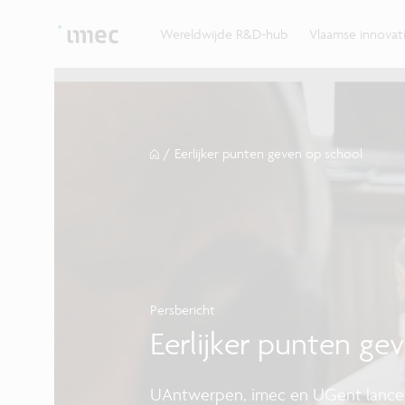
Ontdek hoe imec de krachten bundelt met Vlaams
up? Klop dan aan bij imec.istart.
bedrijven, overheden en universiteiten.
Wereldwijde R&D-hub
Vlaamse innova
/
Eerlijker punten geven op school
Persbericht
Eerlijker punten ge
UAntwerpen, imec en UGent lance