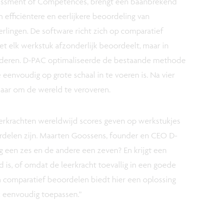
ssessment of Competences, brengt een baanbrekend
efficiëntere en eerlijkere beoordeling van
rlingen. De software richt zich op comparatief
t elk werkstuk afzonderlijk beoordeelt, maar in
 anderen. D-PAC optimaliseerde de bestaande methode
e eenvoudig op grote schaal in te voeren is. Na vier
laar om de wereld te veroveren.
eerkrachten wereldwijd scores geven op werkstukjes
ordelen zijn. Maarten Goossens, founder en CEO D-
 een zes en de andere een zeven? En krijgt een
 is, of omdat de leerkracht toevallig in een goede
 comparatief beoordelen biedt hier een oplossing
k eenvoudig toepassen.”