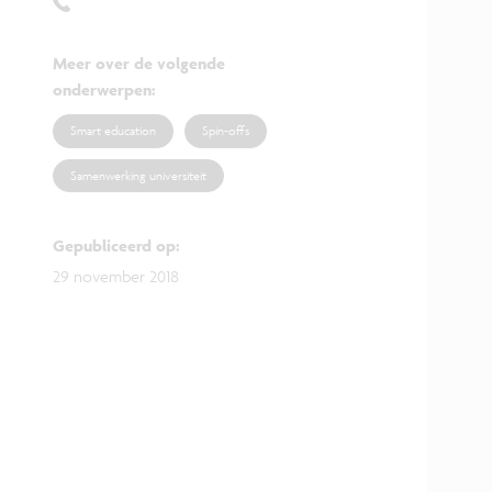
Meer over de volgende
onderwerpen
:
Smart education
Spin-offs
Samenwerking universiteit
Gepubliceerd op
:
29 november 2018