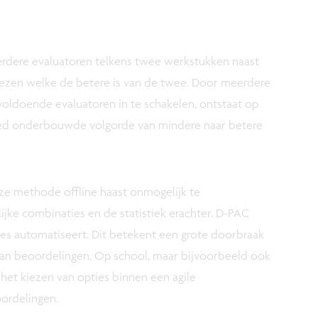
erdere evaluatoren telkens twee werkstukken naast
kiezen welke de betere is van de twee. Door meerdere
oldoende evaluatoren in te schakelen, ontstaat op
goed onderbouwde volgorde van mindere naar betere
eze methode offline haast onmogelijk te
ke combinaties en de statistiek erachter. D-PAC
ces automatiseert. Dit betekent een grote doorbraak
 van beoordelingen. Op school, maar bijvoorbeeld ook
, het kiezen van opties binnen een agile
ordelingen.