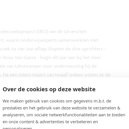
onderzoeksproject (SBO) van de Unversiteit
ent, waarin onderwijsexperts samenwerkten met
ek na vier jaar afliep, klopten de drie oprichters -
 Roos Van Gasse - begin dit jaar aan bij het imec
satie van UAntwerpen voor ondersteuning bij de
 Na een intern traject van twaalf weken wisten ze de
n dankzij imec en het Industrieel Onderzoeksfonds
Over de cookies op deze website
iermee financierden ze de laatste
akelijke strategie op punt.
We maken gebruik van cookies om gegevens m.b.t. de
prestaties en het gebruik van deze website te verzamelen &
analyseren, om sociale netwerkfunctionaliteiten aan te bieden
op de Vlaamse en Nederlandse onderwijsmarkt en kan
en onze content & advertenties te verbeteren en
nten. Voor de technische ontwikkeling bouwt het op
personaliseren.