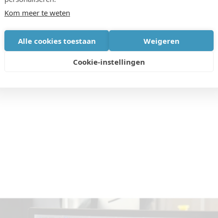
n, een Belgisch-Indische softwarebouwer. Ambitie is
Kom meer te weten
in de onderwijssector, maar in alle sectoren waar
Alle cookies toestaan
Weigeren
n. Hiervoor wil D-PAC ook aankloppen bij imec.istart
a’s.
Cookie-instellingen