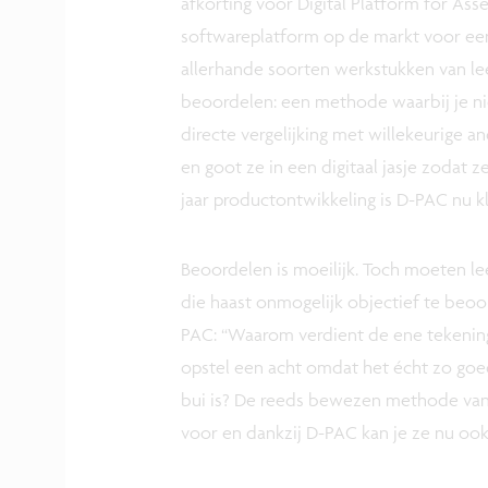
afkorting voor Digital Platform for A
softwareplatform op de markt voor een 
allerhande soorten werkstukken van lee
beoordelen: een methode waarbij je nie
directe vergelijking met willekeurige
en goot ze in een digitaal jasje zodat z
jaar productontwikkeling is D-PAC nu k
Beoordelen is moeilijk. Toch moeten l
die haast onmogelijk objectief te beo
PAC: “Waarom verdient de ene tekening
opstel een acht omdat het écht zo goed
bui is? De reeds bewezen methode van
voor en dankzij D-PAC kan je ze nu oo