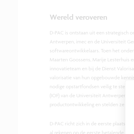
Wereld veroveren
D-PAC is ontstaan uit een strategisch 
Antwerpen, imec en de Universiteit G
softwareontwikkelaars. Toen het onderzo
Maarten Goossens, Marije Lesterhuis en
innovatieteam en bij de Dienst Valori
valorisatie van hun opgebouwde kennis.
nodige opstartfondsen veilig te stelle
(IOF) van de Universiteit Antwerpen. H
productontwikkeling en stelden ze hun z
D-PAC richt zich in de eerste plaats 
al rekenen op de eerste betalende kla