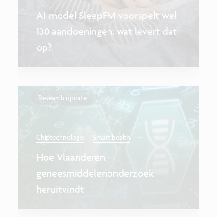
AI-model SleepFM voorspelt wel
130 aandoeningen: wat levert dat
op?
Research update
...
Chiptechnologie
Smart health
Hoe Vlaanderen
geneesmiddelenonderzoek
heruitvindt