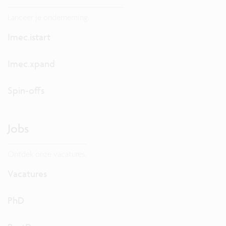
Lanceer je onderneming.
Imec.istart
Imec.xpand
Spin-offs
Jobs
Ontdek onze vacatures.
Vacatures
PhD