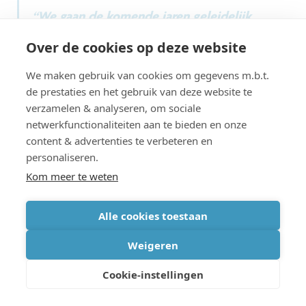
“We gaan de komende jaren geleidelijk
meer TSN-features in draadloze netwerken
Over de cookies op deze website
zien verschijnen, maar dat zal stap per
We maken gebruik van cookies om gegevens m.b.t.
stap gebeuren. Eerst moeten de
de prestaties en het gebruik van deze website te
commerciële chips ontwikkeld worden die
verzamelen & analyseren, om sociale
netwerkfunctionaliteiten aan te bieden en onze
de nodige features ondersteunen, en dan
content & advertenties te verbeteren en
pas volgen de toepassingen.”
personaliseren.
Kom meer te weten
Alle cookies toestaan
“En ondertussen bieden we nog een extra
meerwaarde doordat we nu ook wifipakketten
Weigeren
kunnen verrijken met realtime netwerk- en end-
Cookie-instellingen
to-end monitoringinformatie. Zo kunnen we op