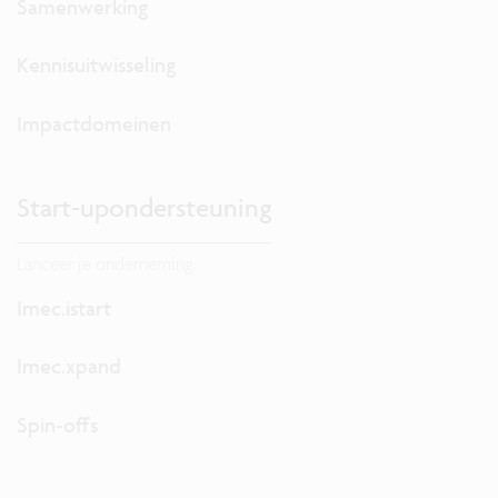
Samenwerking
Kennisuitwisseling
Impactdomeinen
Start-upondersteuning
Lanceer je onderneming.
Imec.istart
Imec.xpand
Spin-offs