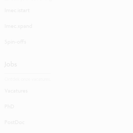
Imec.istart
Imec.xpand
Spin-offs
Jobs
Ontdek onze vacatures.
Vacatures
PhD
PostDoc