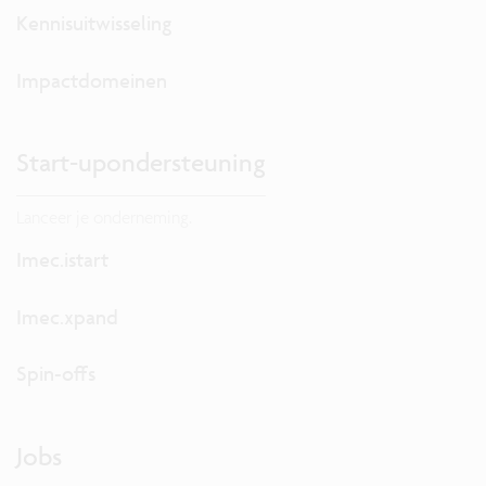
Kennisuitwisseling
Impactdomeinen
Start-upondersteuning
Lanceer je onderneming.
Imec.istart
Imec.xpand
Spin-offs
Jobs