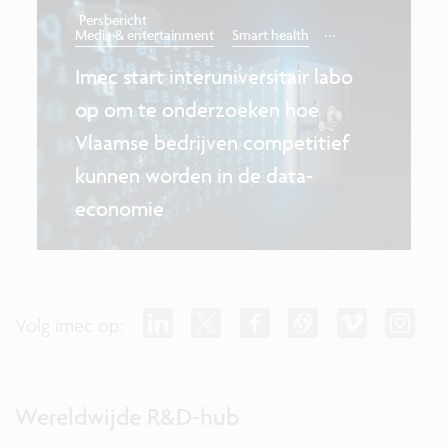
Persbericht
...
Media & entertainment
Smart health
Imec start interuniversitair labo
op om te onderzoeken hoe
Vlaamse bedrijven competitief
kunnen worden in de data-
economie
Volg imec op:
Wereldwijde R&D-hub