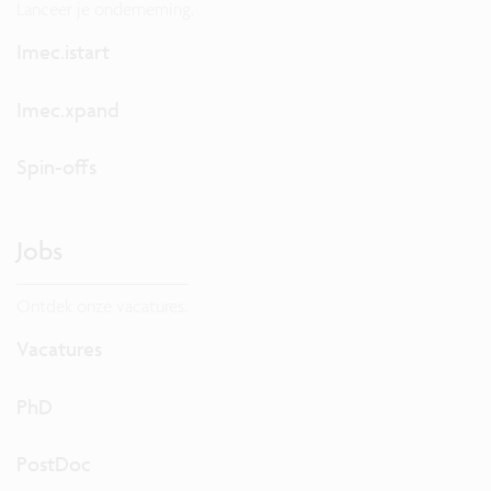
Lanceer je onderneming.
Imec.istart
Imec.xpand
Spin-offs
Jobs
Ontdek onze vacatures.
Vacatures
PhD
PostDoc