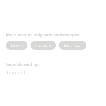
Meer over de volgende onderwerpen
:
Spin-offs
imec.xpand
Smart health
Gepubliceerd op
:
4 mei 2021