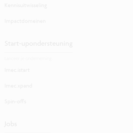
Kennisuitwisseling
Impactdomeinen
Start-upondersteuning
Lanceer je onderneming.
Imec.istart
Imec.xpand
Spin-offs
Jobs