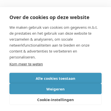
Organisatie
Over de cookies op deze website
imec.digimeter
We maken gebruik van cookies om gegevens m.b.t.
de prestaties en het gebruik van deze website te
Stories
verzamelen & analyseren, om sociale
netwerkfunctionaliteiten aan te bieden en onze
Pers
content & advertenties te verbeteren en
personaliseren.
Nieuwsbrief
Kom meer te weten
Alle cookies toestaan
cookiebeleid
|
disclaimer
|
imec international
|
Weigeren
privacyverklaring
|
algemene voorwaarden verkoop/aankoop
Cookie-instellingen