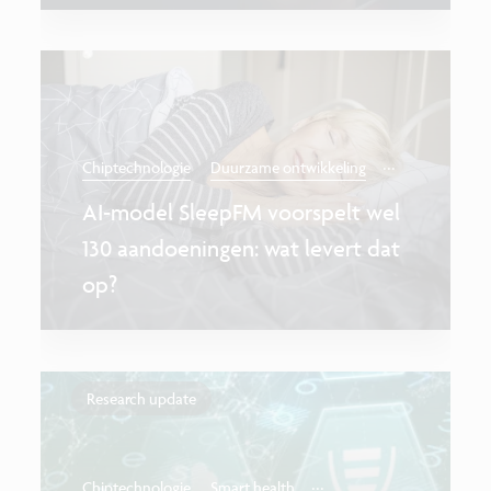
...
Chiptechnologie
Duurzame ontwikkeling
AI-model SleepFM voorspelt wel
130 aandoeningen: wat levert dat
op?
Research update
...
Chiptechnologie
Smart health