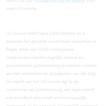
beurs. Ga naar
lrd.kuleuven.be/en/spinoff
voor
meer informatie.
UZ Leuven heeft bijna 2.000 bedden en is
daarmee het grootste universitaire ziekenhuis in
België. Meer dan 9.500 enthousiaste
medewerkers bieden dagelijks diverse en
specialistische patiëntenzorg en werken continu
aan het verbeteren en actualiseren van die zorg.
De kracht van het UZ Leuven ligt in de
combinatie van patiëntenzorg van topkwaliteit
met excellent innovatief wetenschappelijk
onderzoek en hoogstaand academisch onderwijs.