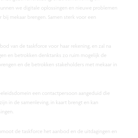
kunnen we digitale oplossingen en nieuwe problemen
ter bij mekaar brengen. Samen sterk voor een
od van de taskforce voor haar rekening, en zal na
en en betrokken denktanks zo ruim mogelijk de
t brengen en de betrokken stakeholders met mekaar in
 beleidsdomein een contactpersoon aangeduid die
jn in de samenleving, in kaart brengt en kan
ingen.
romoot de taskforce het aanbod en de uitdagingen en