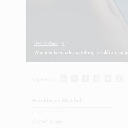
...
Chiptechnologie
AI
Wanneer is een dermatoloog in zakformaat 
Volg imec op:
Wereldwijde R&D-hub
Verken onze expertise.
Chiptechnologie