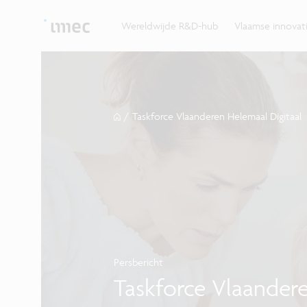
Ontdek hoe imec de krachten bundelt met Vlaams
up? Klop dan aan bij imec.istart.
bedrijven, overheden en universiteiten.
Wereldwijde R&D-hub
Vlaamse innova
/
Taskforce Vlaanderen Helemaal Digitaal
Persbericht
Taskforce Vlaandere