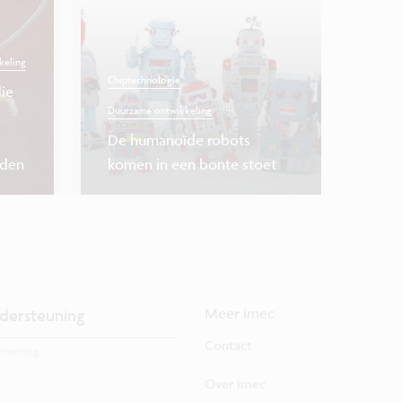
keling
Chiptechnologie
die
...
Duurzame ontwikkeling
Chiptechnol
De humanoïde robots
Wereldp
eden
komen in een bonte stoet
EUV-lith
dersteuning
Meer imec
Contact
rneming.
Over imec