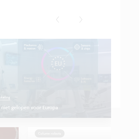
Persbericht
...
keling
g niet gelopen voor Europa
Column robots