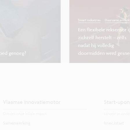
Smart industries
Duurzame ontwik
Een flexibele reksensor 
zichzelf herstelt – zélfs
nadat hij volledig
goed genoeg?
doormidden werd gesn
Vlaamse innovatiemotor
Start-upon
Ontdek onze lokale impact.
Lanceer je onde
Samenwerking
Imec.istart