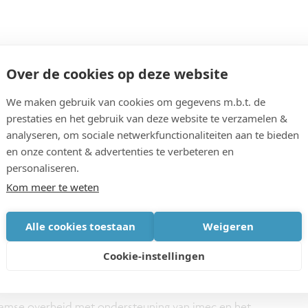
Over de cookies op deze website
e ideeën en oplossingen!
We maken gebruik van cookies om gegevens m.b.t. de
prestaties en het gebruik van deze website te verzamelen &
analyseren, om sociale netwerkfunctionaliteiten aan te bieden
en onze content & advertenties te verbeteren en
 app, een platform of een dienst die Vlaanderen in
personaliseren.
en? Heb je een bestaande oplossing die vele
Kom meer te weten
rder helpen?
Alle cookies toestaan
Weigeren
 van Vlaanderen Helemaal Digitaal via
Cookie-instellingen
Vlaamse overheid met ondersteuning van imec en het