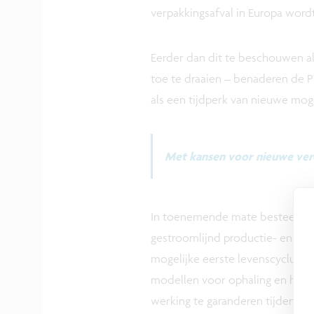
verpakkingsafval in Europa wordt 
Eerder dan dit te beschouwen a
toe te draaien – benaderen de P
als een tijdperk van nieuwe mog
Met kansen voor nieuwe ver
In toenemende mate besteedt d
gestroomlijnd productie- en on
mogelijke eerste levenscyclus t
modellen voor ophaling en hers
werking te garanderen tijdens e