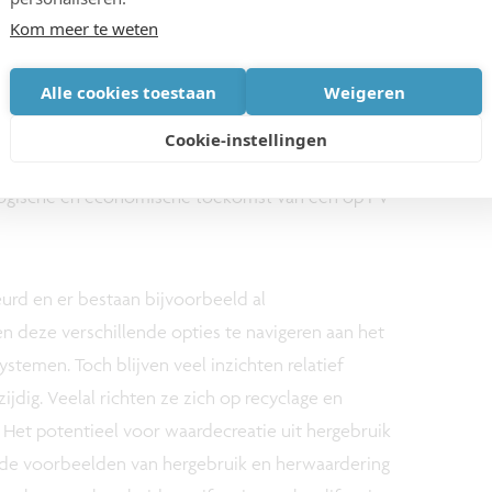
Kom meer te weten
ijke aanvliegroutes
Alle cookies toestaan
Weigeren
e materialen, herstellen of herwaarderen van
Cookie-instellingen
 oog op een tweede levenscyclus… zijn allen van
ogische en economische toekomst van een op PV
eurd en er bestaan bijvoorbeeld al
deze verschillende opties te navigeren aan het
stemen. Toch blijven veel inzichten relatief
dig. Veelal richten ze zich op recyclage en
 Het potentieel voor waardecreatie uit hergebruik
oede voorbeelden van hergebruik en herwaardering