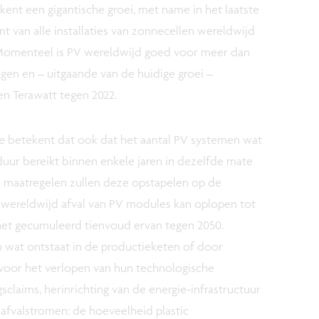
 kent een gigantische groei, met name in het laatste
t van alle installaties van zonnecellen wereldwijd
r. Momenteel is PV wereldwijd goed voor meer dan
en en – uitgaande van de huidige groei –
n Terawatt tegen 2022.
le betekent dat ook dat het aantal PV systemen wat
duur bereikt binnen enkele jaren in dezelfde mate
 maatregelen zullen deze opstapelen op de
t wereldwijd afval van PV modules kan oplopen tot
het gecumuleerd tienvoud ervan tegen 2050.
 wat ontstaat in de productieketen of door
oor het verlopen van hun technologische
sclaims, herinrichting van de energie-infrastructuur
e afvalstromen: de hoeveelheid plastic