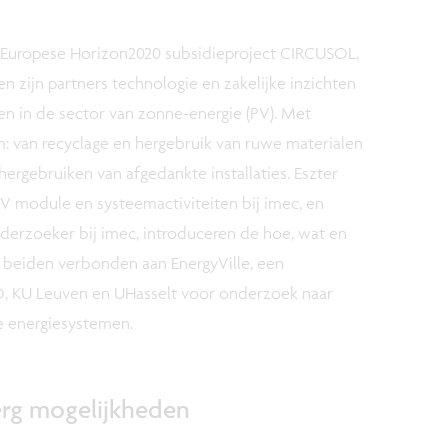
 Europese Horizon2020 subsidieproject CIRCUSOL,
 zijn partners technologie en zakelijke inzichten
en in de sector van zonne-energie (PV). Met
: van recyclage en hergebruik van ruwe materialen
hergebruiken van afgedankte installaties. Eszter
PV module en systeemactiviteiten bij imec, en
nderzoeker bij imec, introduceren de hoe, wat en
jn beiden verbonden aan EnergyVille, een
, KU Leuven en UHasselt voor onderzoek naar
e energiesystemen.
berg mogelijkheden