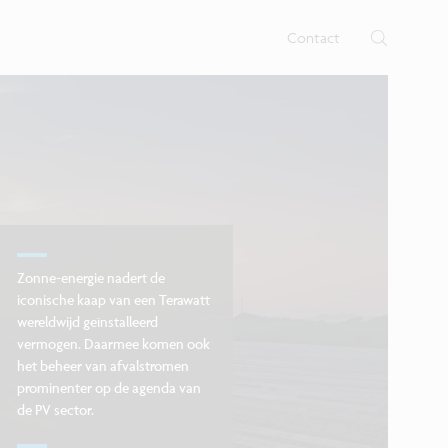
 nano- en digitale technologie op
b voor nano-elektronica en
nen.
Contact
Zonne-energie nadert de
iconische kaap van een Terawatt
wereldwijd geïnstalleerd
vermogen. Daarmee komen ook
het beheer van afvalstromen
prominenter op de agenda van
de PV sector.