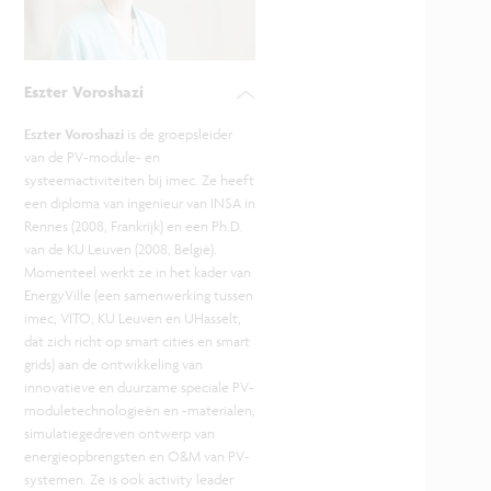
Eszter Voroshazi
Eszter Voroshazi
is de groepsleider
van de PV-module- en
systeemactiviteiten bij imec. Ze heeft
een diploma van ingenieur van INSA in
Rennes (2008, Frankrijk) en een Ph.D.
van de KU Leuven (2008, België).
Momenteel werkt ze in het kader van
EnergyVille (een samenwerking tussen
imec, VITO, KU Leuven en UHasselt,
dat zich richt op smart cities en smart
grids) aan de ontwikkeling van
innovatieve en duurzame speciale PV-
moduletechnologieën en -materialen,
simulatiegedreven ontwerp van
energieopbrengsten en O&M van PV-
systemen. Ze is ook activity leader