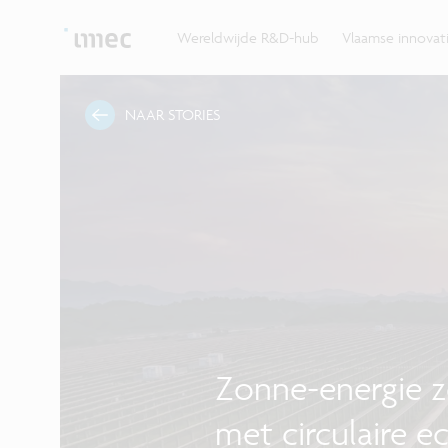
Ontdek hoe imec de krachten bundelt met Vlaams
up? Klop dan aan bij imec.istart.
bedrijven, overheden en universiteiten.
Wereldwijde R&D-hub
Vlaamse innova
NAAR STORIES
Zonne-energie 
met circulaire 