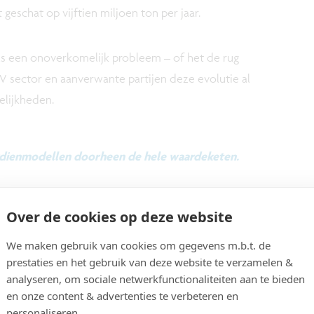
geschat op vijftien miljoen ton per jaar.
ls een onoverkomelijk probleem – of het de rug
V sector en aanverwante partijen deze evolutie al
elijkheden.
dienmodellen doorheen de hele waardeketen.
Over de cookies op deze website
e sector aandacht en middelen aan een meer
derhoudsproces om een zo kostenefficiënt
We maken gebruik van cookies om gegevens m.b.t. de
e garanderen. En aan (economisch) duurzame
prestaties en het gebruik van deze website te verzamelen &
analyseren, om sociale netwerkfunctionaliteiten aan te bieden
telling om ook een betrouwbare en competitieve
en onze content & advertenties te verbeteren en
en eventuele tweede levenscyclus.
personaliseren.