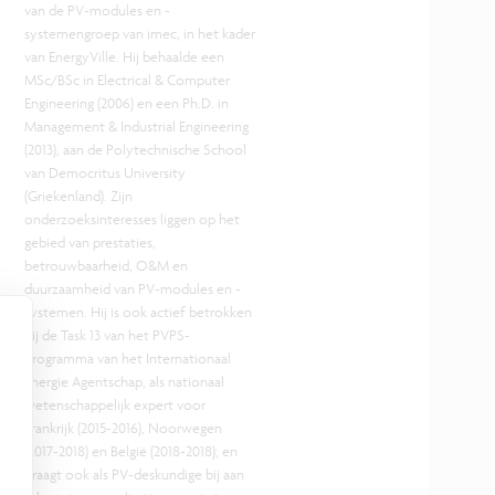
van de PV-modules en -
systemengroep van imec, in het kader
van EnergyVille. Hij behaalde een
MSc/BSc in Electrical & Computer
Engineering (2006) en een Ph.D. in
Management & Industrial Engineering
(2013), aan de Polytechnische School
van Democritus University
(Griekenland). Zijn
onderzoeksinteresses liggen op het
gebied van prestaties,
betrouwbaarheid, O&M en
duurzaamheid van PV-modules en -
systemen. Hij is ook actief betrokken
bij de Task 13 van het PVPS-
programma van het Internationaal
Energie Agentschap, als nationaal
wetenschappelijk expert voor
Frankrijk (2015-2016), Noorwegen
(2017-2018) en België (2018-2018); en
draagt ook als PV-deskundige bij aan