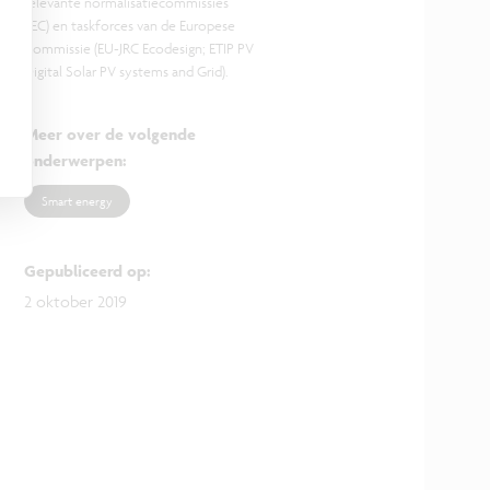
relevante normalisatiecommissies
(IEC) en taskforces van de Europese
Commissie (EU-JRC Ecodesign; ETIP PV
Digital Solar PV systems and Grid).
Meer over de volgende
onderwerpen
:
Smart energy
Gepubliceerd op
:
2 oktober 2019