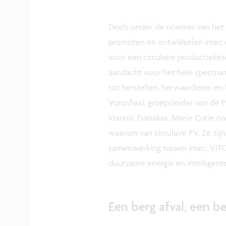
Deels onder de noemer van het
promoten en ontwikkelen imec en
voor een circulaire productieket
aandacht voor het hele spectrum
tot herstellen, herwaarderen en 
Voroshazi, groepsleider van de 
Ioannis Tsanakas, Marie Curie o
waarom van circulaire PV. Ze zi
samenwerking tussen imec, VITO
duurzame energie en intelligent
Een berg afval, een 