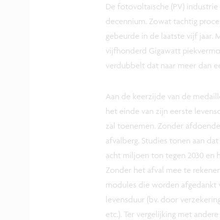
De fotovoltaïsche (PV) industrie
decennium. Zowat tachtig procen
gebeurde in de laatste vijf jaa
vijfhonderd Gigawatt piekvermog
verdubbelt dat naar meer dan ee
Aan de keerzijde van de medail
het einde van zijn eerste levens
zal toenemen. Zonder afdoende
afvalberg. Studies tonen aan da
acht miljoen ton tegen 2030 en 
Zonder het afval mee te rekenen
modules die worden afgedankt v
levensduur (bv. door verzekering
etc.). Ter vergelijking met ander