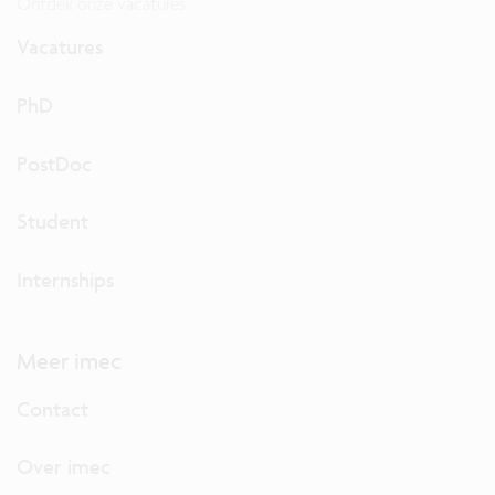
Ontdek onze vacatures.
Vacatures
PhD
PostDoc
Student
Internships
Meer imec
Contact
Over imec