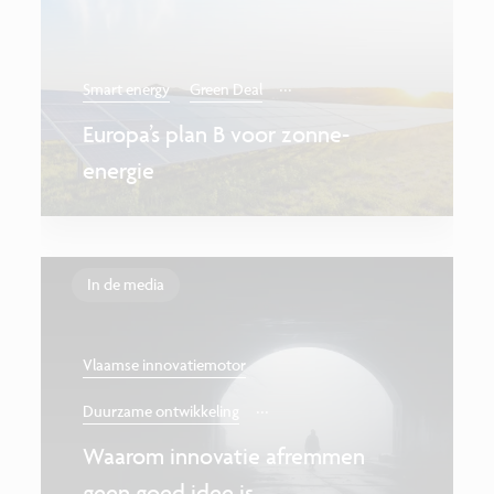
...
Smart energy
Green Deal
Europa’s plan B voor zonne-
energie
In de media
Vlaamse innovatiemotor
...
Duurzame ontwikkeling
Waarom innovatie afremmen
geen goed idee is