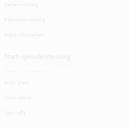
Samenwerking
Kennisuitwisseling
Impactdomeinen
Start-upondersteuning
Lanceer je onderneming.
Imec.istart
Imec.xpand
Spin-offs