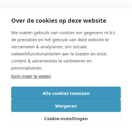
Meer imec
Over de cookies op deze website
Contact
We maken gebruik van cookies om gegevens m.b.t.
Over imec
de prestaties en het gebruik van deze website te
verzamelen & analyseren, om sociale
Organisatie
netwerkfunctionaliteiten aan te bieden en onze
content & advertenties te verbeteren en
personaliseren.
imec.digimeter
Kom meer te weten
Stories
Alle cookies toestaan
Pers
Weigeren
Nieuwsbrief
Cookie-instellingen