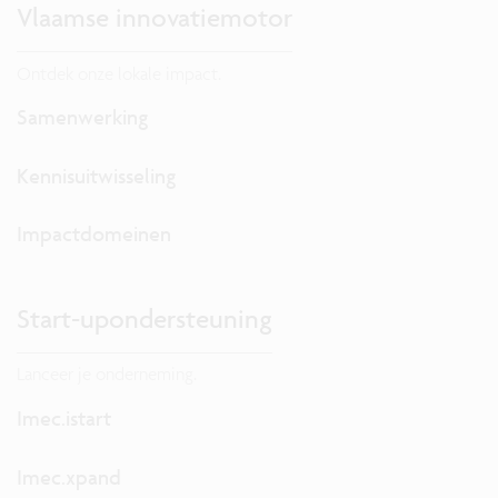
Vlaamse innovatiemotor
Ontdek onze lokale impact.
Samenwerking
Kennisuitwisseling
Impactdomeinen
Start-upondersteuning
Lanceer je onderneming.
Imec.istart
Imec.xpand