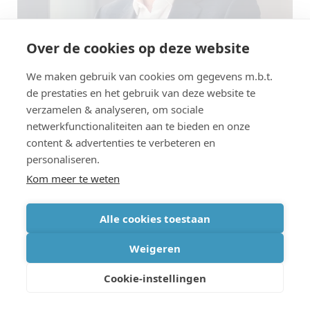
Over de cookies op deze website
We maken gebruik van cookies om gegevens m.b.t.
de prestaties en het gebruik van deze website te
Luc Van den hove
is sinds 1 juli 2009 voorzitter en
verzamelen & analyseren, om sociale
CEO van imec. Daarvoor was hij executive vice
netwerkfunctionaliteiten aan te bieden en onze
content & advertenties te verbeteren en
president en chief operating officer. Hij trad in
personaliseren.
1984 in dienst bij imec en begon zijn
Kom meer te weten
onderzoeksloopbaan op het gebied van silicide-
en interconnecttechnologieën. In 1988 werd hij
Alle cookies toestaan
manager van de micro-patterninggroep van imec
Weigeren
(lithografie, droog etsen); in 1996 werd hij
Cookie-instellingen
afdelingsdirecteur van unit process step R&D; en