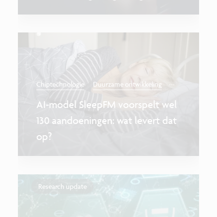
...
Chiptechnologie
Duurzame ontwikkeling
AI-model SleepFM voorspelt wel
130 aandoeningen: wat levert dat
op?
Research update