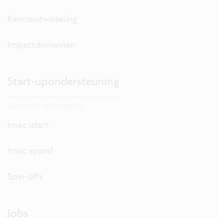
Kennisuitwisseling
Impactdomeinen
Start-upondersteuning
Lanceer je onderneming.
Imec.istart
Imec.xpand
Spin-offs
Jobs