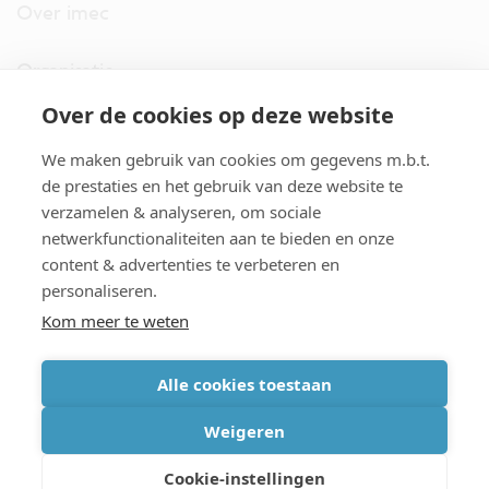
Over imec
Organisatie
Over de cookies op deze website
imec.digimeter
We maken gebruik van cookies om gegevens m.b.t.
Stories
de prestaties en het gebruik van deze website te
verzamelen & analyseren, om sociale
netwerkfunctionaliteiten aan te bieden en onze
Pers
content & advertenties te verbeteren en
personaliseren.
Nieuwsbrief
Kom meer te weten
Alle cookies toestaan
cookiebeleid
|
disclaimer
|
imec international
|
privacyverklaring
|
Weigeren
algemene voorwaarden verkoop/aankoop
Cookie-instellingen