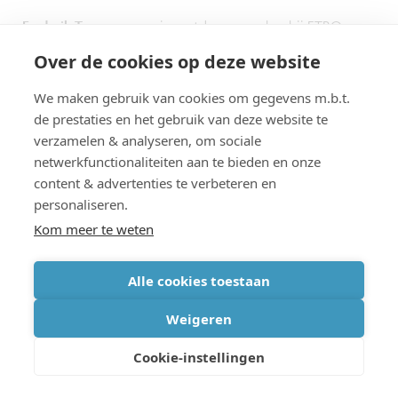
Frederik Temmermans
is postdoc researcher bij ETRO, een
onderzoeksgroep van imec aan de Vrije Universiteit Brussel,
Over de cookies op deze website
waar hij in 2014 zijn doctoraat in de
ingenieurswetenschappen behaalde. Zijn huidig onderzoek
We maken gebruik van cookies om gegevens m.b.t.
spitst zich toe op beeldverwerking, veelzijdige toegang tot
de prestaties en het gebruik van deze website te
verzamelen & analyseren, om sociale
beeldgegevens, en zoekoperaties op beelden. Frederik as
netwerkfunctionaliteiten aan te bieden en onze
betrokken bij onderzoekprojecten in de medische, mobiele,
content & advertenties te verbeteren en
en culturele domeinen. Hij is een actief lid van het JPEG-
personaliseren.
standaardisatie-comité (ISO/IEC JTC1/SC29/WG1) waar hij
Kom meer te weten
werkt aan privacy en beveiliging, en aan metadata. Frederik
Temmermans is medestichter van Universum Digitalis, a
VUB spin-off.
Alle cookies toestaan
Weigeren
Meer over de volgende onderwerpen
:
Cookie-instellingen
Media & entertainment