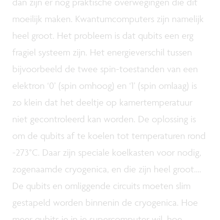
dan zijn er nog praktische overwegingen die dit
moeilijk maken. Kwantumcomputers zijn namelijk
heel groot. Het probleem is dat qubits een erg
fragiel systeem zijn. Het energieverschil tussen
bijvoorbeeld de twee spin-toestanden van een
elektron ‘0’ (spin omhoog) en ‘1’ (spin omlaag) is
zo klein dat het deeltje op kamertemperatuur
niet gecontroleerd kan worden. De oplossing is
om de qubits af te koelen tot temperaturen rond
-273°C. Daar zijn speciale koelkasten voor nodig,
zogenaamde cryogenica, en die zijn heel groot….
De qubits en omliggende circuits moeten slim
gestapeld worden binnenin de cryogenica. Hoe
meer qubits je in je supercomputer wil, hoe