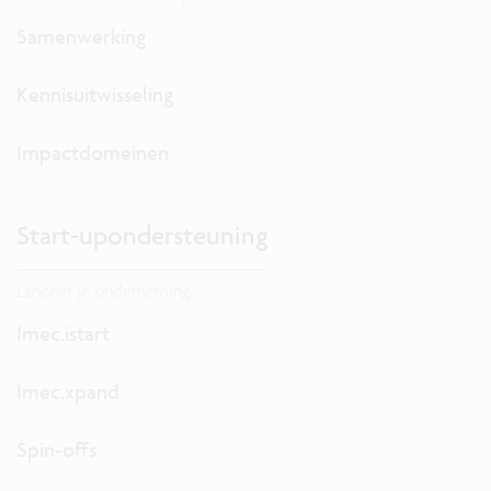
Samenwerking
Kennisuitwisseling
Impactdomeinen
Start-upondersteuning
Lanceer je onderneming.
Imec.istart
Imec.xpand
Spin-offs