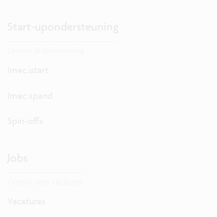
Start-upondersteuning
Lanceer je onderneming.
Imec.istart
Imec.xpand
Spin-offs
Jobs
Ontdek onze vacatures.
Vacatures