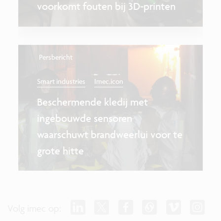
voorkomt fouten bij 3D-printen
Persbericht
Smart industries
Imec.icon
Beschermende kledij met
ingebouwde sensoren
waarschuwt brandweerlui voor te
grote hitte
Volg imec op: