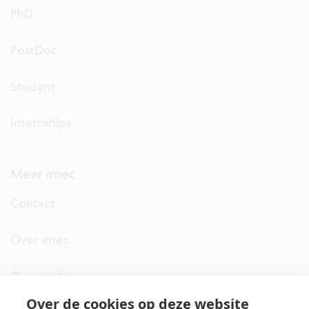
PhD
PostDoc
Student
Internships
Meer imec
Contact
Over imec
Organisatie
Over de cookies op deze website