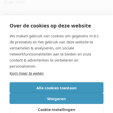
Over imec
Organisatie
Over de cookies op deze website
imec.digimeter
We maken gebruik van cookies om gegevens m.b.t.
Stories
de prestaties en het gebruik van deze website te
verzamelen & analyseren, om sociale
netwerkfunctionaliteiten aan te bieden en onze
Pers
content & advertenties te verbeteren en
personaliseren.
Nieuwsbrief
Kom meer te weten
Alle cookies toestaan
cookiebeleid
|
disclaimer
|
imec international
|
privacyverklaring
|
Weigeren
algemene voorwaarden verkoop/aankoop
Cookie-instellingen