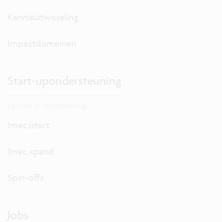
Kennisuitwisseling
Impactdomeinen
Start-upondersteuning
Lanceer je onderneming.
Imec.istart
Imec.xpand
Spin-offs
Jobs