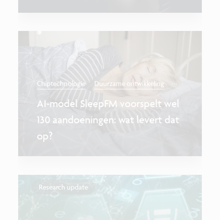
...
Chiptechnologie
Duurzame ontwikkeling
AI-model SleepFM voorspelt wel
130 aandoeningen: wat levert dat
op?
Research update