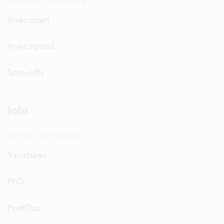
Imec.istart
Imec.xpand
Spin-offs
Jobs
Ontdek onze vacatures.
Vacatures
PhD
PostDoc