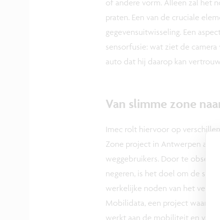
of andere vorm. Alleen zal het no
praten. Een van de cruciale elem
gegevensuitwisseling. Een aspect
sensorfusie: wat ziet de camera
auto dat hij daarop kan vertrou
Van slimme zone naar
Imec rolt hiervoor op verschille
Zone project in Antwerpen aan s
weggebruikers. Door te observe
negeren, is het doel om de slim
werkelijke noden van het verkeer
Mobilidata, een project waarin 
werkt aan de mobiliteit en verkee