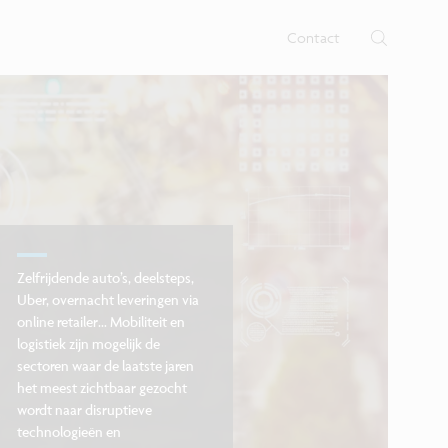
 nano- en digitale technologie op
b voor nano-elektronica en
nen.
Contact
Zelfrijdende auto’s, deelsteps,
Uber, overnacht leveringen via
online retailer… Mobiliteit en
logistiek zijn mogelijk de
sectoren waar de laatste jaren
het meest zichtbaar gezocht
wordt naar disruptieve
technologieën en