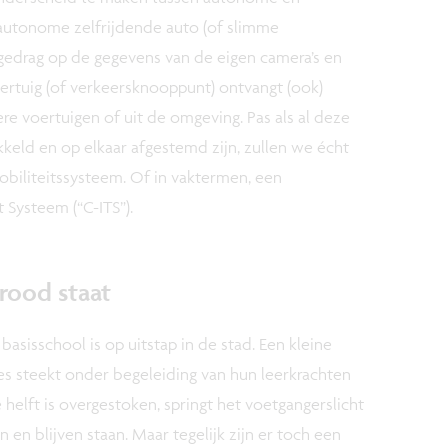
utonome zelfrijdende auto (of slimme
ijgedrag op de gegevens van de eigen camera’s en
ertuig (of verkeersknooppunt) ontvangt (ook)
re voertuigen of uit de omgeving. Pas als al deze
eld en op elkaar afgestemd zijn, zullen we écht
biliteitssysteem. Of in vaktermen, een
t Systeem (“C-ITS”).
rood staat
basisschool is op uitstap in de stad. Een kleine
s steekt onder begeleiding van hun leerkrachten
 helft is overgestoken, springt het voetgangerslicht
 en blijven staan. Maar tegelijk zijn er toch een