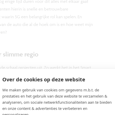
g enige tijd duren voor dit alles met elkaar gaat
enten hierin is snelle en betrouwbare
 waarin 5G een belangrijke rol kan spelen. En
 van de auto die al de hoek om is en hoe weet mijn
wen?
 slimme regio
nde schaal projecten uit. Zo werkt het in het Smart
limme en veilige kruispunten voor alle
Over de cookies op deze website
ren wanneer weggebruikers de rode lichten
We maken gebruik van cookies om gegevens m.b.t. de
me verkeerslichten te optimaliseren aan de
prestaties en het gebruik van deze website te verzamelen &
. Een geografisch grootschaliger project is
analyseren, om sociale netwerkfunctionaliteiten aan te bieden
imec samen met een heel aantal Vlaamse partners
en onze content & advertenties te verbeteren en
rsveiligheid in heel Vlaanderen. Een vijfjarig
personaliseren.