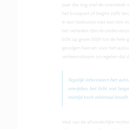
paar die nog snel de oversteek w
het kruispunt of begint zelfs te
In een toekomst met een slim mo
het verleden. Een AI-ondersteund
licht op groen blijft tot de hele
gevolgen hiervan voor het auto
verkeersstroom zo regelen dat de
Tegelijk informeert het au
omrijden, het licht wat lange
reistijd toch minimaal houdt.
Veel van de afzonderlijke techn