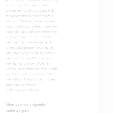
en filosofie in Londen. Hij deed
ervaring op met innovatiebeleid als
senior onderzoeker bij de Vlaamse
Raad voor Wetenschap en Innovatie,
waar hij startte als adviseur. Later ging
hij aan de slag als adjunct-stafchef bij
de Vlaamse minister van Innovatie.
Vervolgens ging Jan werken bij het
onderzoekscentrum iMinds (dat in
2016 samenging met imec), eerst als
directeur Strategie & Innovatie en
later als vice-president Policy &
Society. Na de fusie van imec-iMinds
werd hij verantwoordelijk voor het
imec City of Things-programma: een
ambitieus woonlab en
technologielaboratorium.
Meer over de volgende
onderwerpen
: