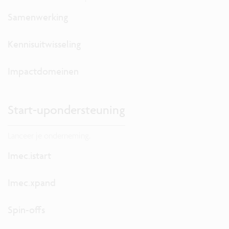
Samenwerking
Kennisuitwisseling
Impactdomeinen
Start-upondersteuning
Lanceer je onderneming.
Imec.istart
Imec.xpand
Spin-offs