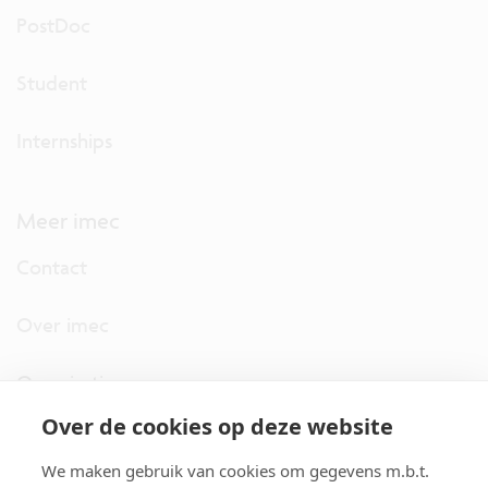
PostDoc
Student
Internships
Meer imec
Contact
Over imec
Organisatie
Over de cookies op deze website
imec.digimeter
We maken gebruik van cookies om gegevens m.b.t.