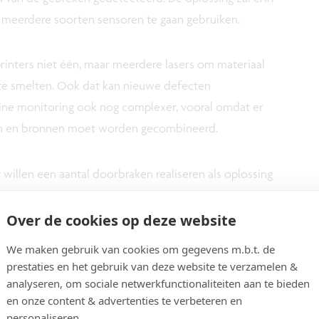
n meerdere soorten sensoren te gaan gebruiken.
inters niet één, maar meerdere lasers om materiaal
e smelten. Ook dat kan nieuwe defecten
ine monitoring ook nog complexer, vooral omdat er
ten en bronnen moet worden gecombineerd.
 willen een aantal doorbraken realiseren als oplossing
t, productiviteit en efficiëntie van lasergebaseerd
Over de cookies op deze website
We maken gebruik van cookies om gegevens m.b.t. de
prestaties en het gebruik van deze website te verzamelen &
analyseren, om sociale netwerkfunctionaliteiten aan te bieden
en onze content & advertenties te verbeteren en
personaliseren.