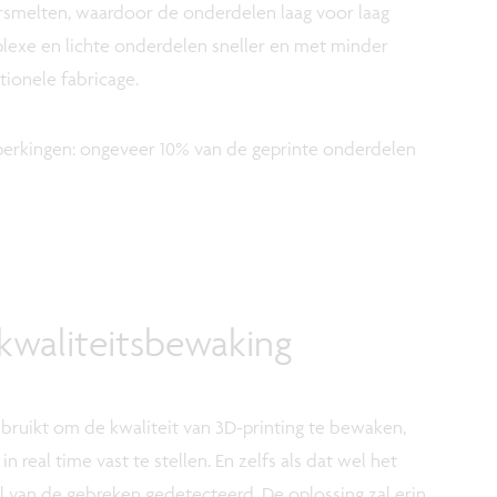
ersmelten, waardoor de onderdelen laag voor laag
exe en lichte onderdelen sneller en met minder
tionele fabricage.
perkingen: ongeveer 10% van de geprinte onderdelen
kwaliteitsbewaking
bruikt om de kwaliteit van 3D-printing te bewaken,
 real time vast te stellen. En zelfs als dat wel het
l van de gebreken gedetecteerd. De oplossing zal erin