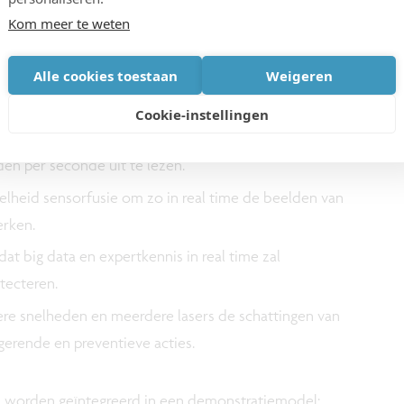
n -resultaten
Kom meer te weten
chikbare technologie is MultipLICITY van plan een
Alle cookies toestaan
Weigeren
Cookie-instellingen
amera's, met de mogelijkheid om meerdere
en per seconde uit te lezen.
lheid sensorfusie om zo in real time de beelden van
erken.
at big data en expertkennis in real time zal
tecteren.
re snelheden en meerdere lasers de schattingen van
gerende en preventieve acties.
n worden geïntegreerd in een demonstratiemodel: