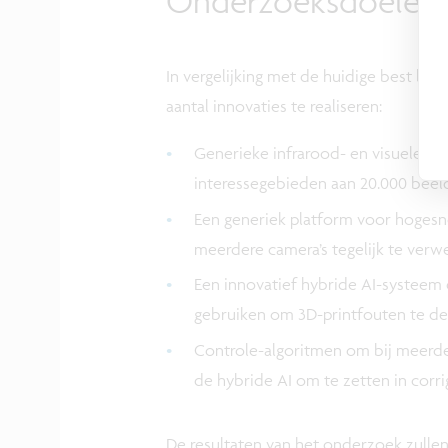
Onderzoeksdoelen e
In vergelijking met de huidige best bes
aantal innovaties te realiseren:
Generieke infrarood- en visuele c
interessegebieden aan 20.000 beeld
Een generiek platform voor hogesne
meerdere camera’s tegelijk te verw
Een innovatief hybride AI-systeem d
gebruiken om 3D-printfouten te de
Controle-algoritmen om bij meerde
de hybride AI om te zetten in corri
De resultaten van het onderzoek zulle