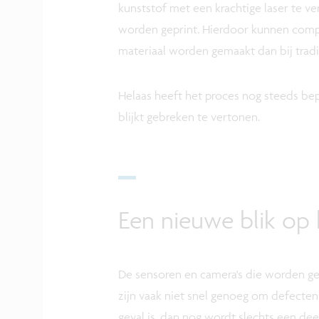
kunststof met een krachtige laser te v
worden geprint. Hierdoor kunnen compl
materiaal worden gemaakt dan bij tradi
Helaas heeft het proces nog steeds be
blijkt gebreken te vertonen.
Een nieuwe blik op 
De sensoren en camera's die worden ge
zijn vaak niet snel genoeg om defecten in
geval is, dan nog wordt slechts een dee