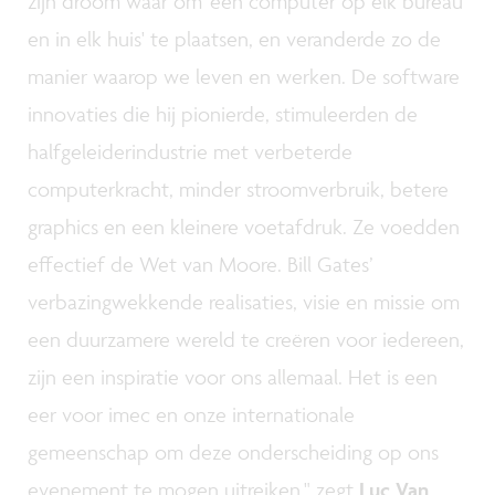
zijn droom waar om 'een computer op elk bureau
en in elk huis' te plaatsen, en veranderde zo de
manier waarop we leven en werken. De software
innovaties die hij pionierde, stimuleerden de
halfgeleiderindustrie met verbeterde
computerkracht, minder stroomverbruik, betere
graphics en een kleinere voetafdruk. Ze voedden
effectief de Wet van Moore. Bill Gates’
verbazingwekkende realisaties, visie en missie om
een duurzamere wereld te creëren voor iedereen,
zijn een inspiratie voor ons allemaal. Het is een
eer voor imec en onze internationale
gemeenschap om deze onderscheiding op ons
evenement te mogen uitreiken," zegt
Luc Van