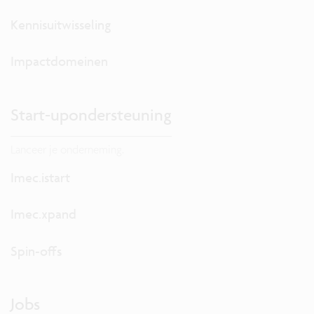
Kennisuitwisseling
Impactdomeinen
Start-upondersteuning
Lanceer je onderneming.
Imec.istart
Imec.xpand
Spin-offs
Jobs