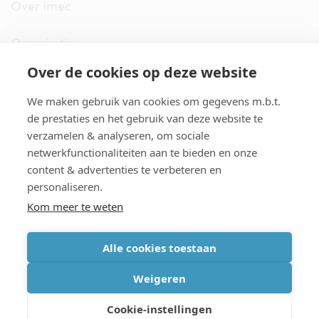
Over imec
Organisatie
Over de cookies op deze website
imec.digimeter
We maken gebruik van cookies om gegevens m.b.t.
Stories
de prestaties en het gebruik van deze website te
verzamelen & analyseren, om sociale
netwerkfunctionaliteiten aan te bieden en onze
Pers
content & advertenties te verbeteren en
personaliseren.
Nieuwsbrief
Kom meer te weten
Alle cookies toestaan
cookiebeleid
|
disclaimer
|
imec international
|
privacyverklaring
|
Weigeren
algemene voorwaarden verkoop/aankoop
Cookie-instellingen