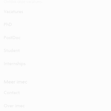
Ontdek onze vacatures.
Vacatures
PhD
PostDoc
Student
Internships
Meer imec
Contact
Over imec