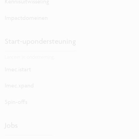
Kennisuitwisseling
Impactdomeinen
Start-upondersteuning
Lanceer je onderneming.
Imec.istart
Imec.xpand
Spin-offs
Jobs