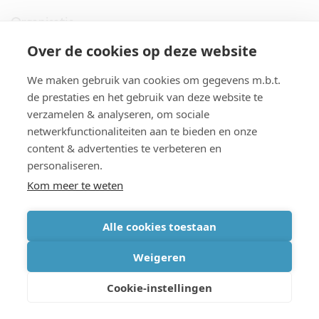
Organisatie
Over de cookies op deze website
imec.digimeter
We maken gebruik van cookies om gegevens m.b.t.
Stories
de prestaties en het gebruik van deze website te
verzamelen & analyseren, om sociale
netwerkfunctionaliteiten aan te bieden en onze
Pers
content & advertenties te verbeteren en
personaliseren.
Nieuwsbrief
Kom meer te weten
Alle cookies toestaan
cookiebeleid
|
disclaimer
|
imec international
|
privacyverklaring
|
Weigeren
algemene voorwaarden verkoop/aankoop
Cookie-instellingen