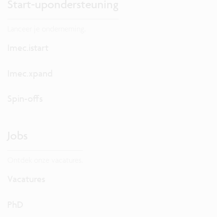
Start-upondersteuning
Lanceer je onderneming.
Imec.istart
Imec.xpand
Spin-offs
Jobs
Ontdek onze vacatures.
Vacatures
PhD