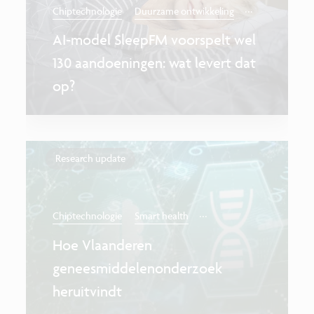
...
Chiptechnologie
Duurzame ontwikkeling
AI-model SleepFM voorspelt wel
130 aandoeningen: wat levert dat
op?
Research update
...
Chiptechnologie
Smart health
Hoe Vlaanderen
geneesmiddelenonderzoek
heruitvindt