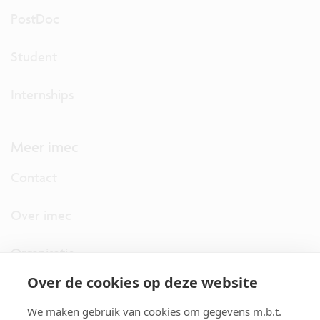
PostDoc
Student
Internships
Meer imec
Contact
Over imec
Organisatie
Over de cookies op deze website
imec.digimeter
We maken gebruik van cookies om gegevens m.b.t.