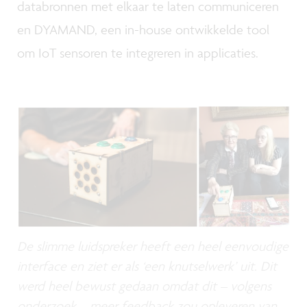
databronnen met elkaar te laten communiceren
en DYAMAND, een in-house ontwikkelde tool
om IoT sensoren te integreren in applicaties.
De slimme luidspreker heeft een heel eenvoudige
interface en ziet er als ‘een knutselwerk’ uit. Dit
werd heel bewust gedaan omdat dit – volgens
onderzoek – meer feedback zou opleveren van