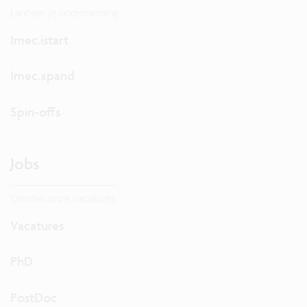
Lanceer je onderneming.
Imec.istart
Imec.xpand
Spin-offs
Jobs
Ontdek onze vacatures.
Vacatures
PhD
PostDoc