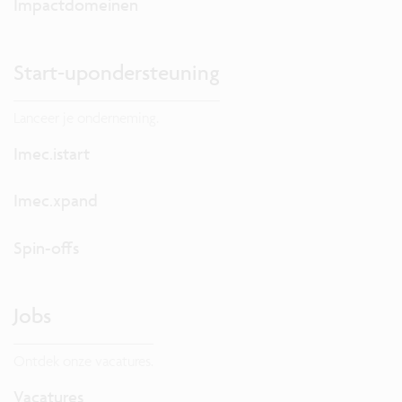
Impactdomeinen
Start-upondersteuning
Lanceer je onderneming.
Imec.istart
Imec.xpand
Spin-offs
Jobs
Ontdek onze vacatures.
Vacatures