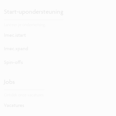
Start-upondersteuning
Lanceer je onderneming.
Imec.istart
Imec.xpand
Spin-offs
Jobs
Ontdek onze vacatures.
Vacatures