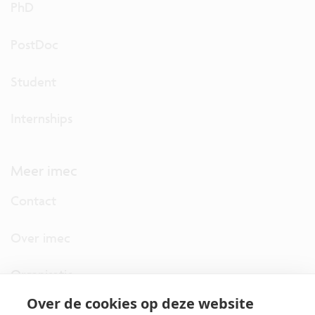
PhD
PostDoc
Student
Internships
Meer imec
Contact
Over imec
Organisatie
Over de cookies op deze website
imec.digimeter