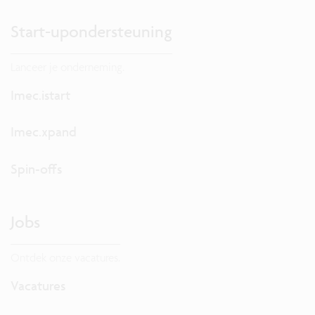
Start-upondersteuning
Lanceer je onderneming.
Imec.istart
Imec.xpand
Spin-offs
Jobs
Ontdek onze vacatures.
Vacatures