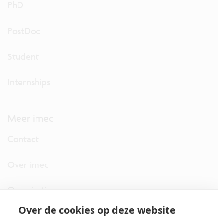
PhD
PostDoc
Student
Internships
Meer imec
Contact
Over imec
Organisatie
Over de cookies op deze website
imec.digimeter