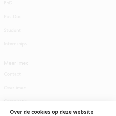
PhD
PostDoc
Student
Internships
Meer imec
Contact
Over imec
Organisatie
Over de cookies op deze website
imec.digimeter