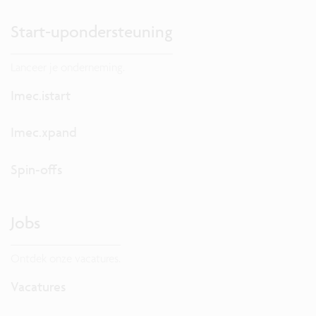
Start-upondersteuning
Lanceer je onderneming.
Imec.istart
Imec.xpand
Spin-offs
Jobs
Ontdek onze vacatures.
Vacatures