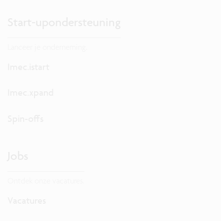
Start-upondersteuning
Lanceer je onderneming.
Imec.istart
Imec.xpand
Spin-offs
Jobs
Ontdek onze vacatures.
Vacatures