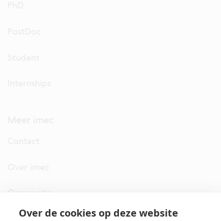
PhD
PostDoc
Student
Internships
Meer imec
Contact
Over imec
Organisatie
Over de cookies op deze website
imec.digimeter