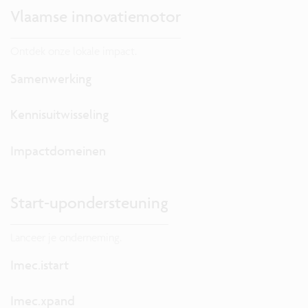
Vlaamse innovatiemotor
Ontdek onze lokale impact.
Samenwerking
Kennisuitwisseling
Impactdomeinen
Start-upondersteuning
Lanceer je onderneming.
Imec.istart
Imec.xpand